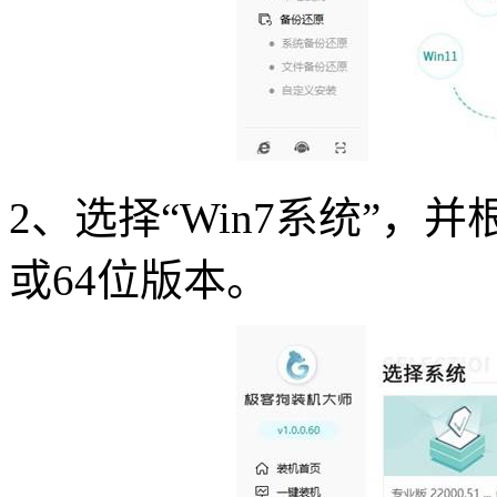
2
、选择
“Win7
系统
”
，并
或
64
位版本。