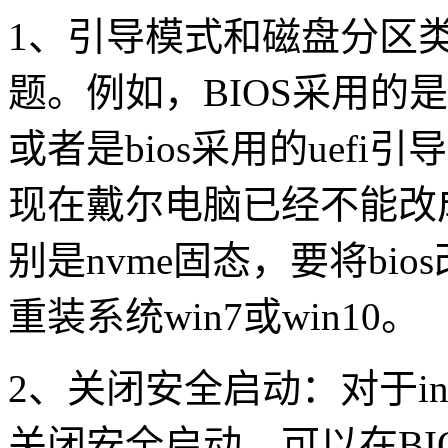
1
、引导模式和磁盘分区
题。例如，
BIOS
采用的是
或者是
bios
采用的
uefi
引导
现在戴尔电脑已经不能改
别是
nvme
固态，要将
bios
重装系统
win7
或
win10
。
2
、关闭安全启动：对于
in
关闭安全启动。可以在
BI