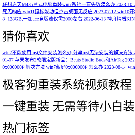
联想启天M435台式电脑重装win7系统一直失败怎么办
2023-10-
死无响应 win11鼠标能动但点击桌面无反应
2023-07-12
win1
8+128GB,一加ace竞版速仅需2000左右
2022-06-13
神舟精盾KIN
猜你喜欢
win7不能使用msi文件安装怎么办,分享msi无法安装的解决方法
01-07
苹果发布2款限定版新品：Beats Studio Buds和AirTag
2022
0x000000f4解决方法 win7蓝屏0x000000f4怎么办
2023-08-14
w
极客狗重装系统视频教程
一键重装
无需等待小白
热门标签