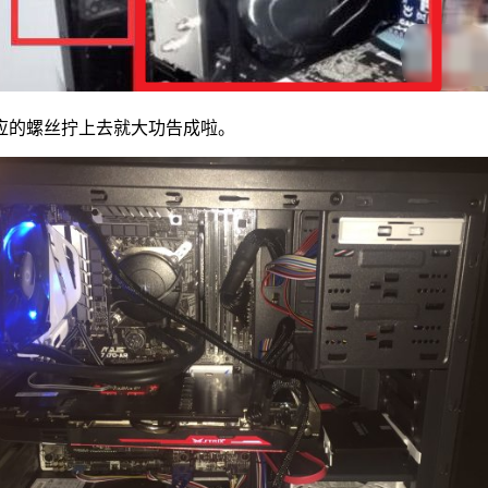
的螺丝拧上去就大功告成啦。