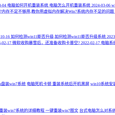
8-04
电脑如何开机重装系统 电脑怎么开机重装系统
2024-03-06
w
n7内存不足不够用,教你用虚拟内存解决Win7系统内存不足的问题
-10-16
如何检测win11能否升级,如何检测win11能否升级系统
2023
-02-17
微软收购暴雪后，还准备收购卡普空?
2022-02-17
电脑系
u盘装win7系统
电脑死机卡顿
重装系统后开机黑屏
win10系统
装win7系统的详细教程 一键重装win7图文
台式电脑怎么对系统重