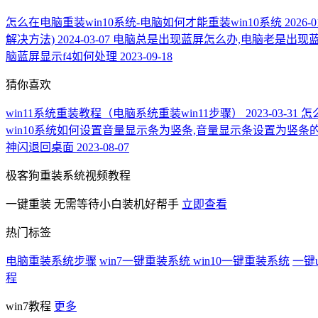
怎么在电脑重装win10系统-电脑如何才能重装win10系统
2026-0
解决方法)
2024-03-07
电脑总是出现蓝屏怎么办,电脑老是出现
脑蓝屏显示f4如何处理
2023-09-18
猜你喜欢
win11系统重装教程（电脑系统重装win11步骤）
2023-03-31
怎
win10系统如何设置音量显示条为竖条,音量显示条设置为竖条
神闪退回桌面
2023-08-07
极客狗重装系统视频教程
一键重装
无需等待小白装机好帮手
立即查看
热门标签
电脑重装系统步骤
win7一键重装系统
win10一键重装系统
一键
程
win7教程
更多