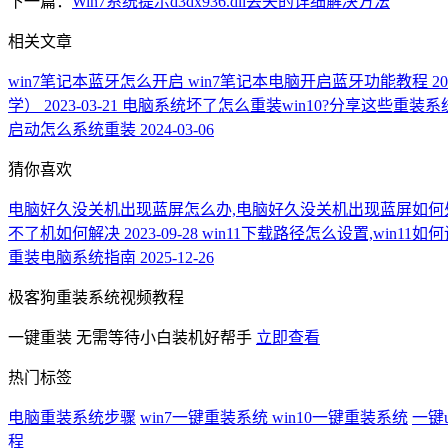
下一篇：
Win7系统提示d3dx936.dll丢失的详细解决方法
相关文章
win7笔记本蓝牙怎么开启 win7笔记本电脑开启蓝牙功能教程
20
学）
2023-03-21
电脑系统坏了怎么重装win10?分享这些重装
启动怎么系统重装
2024-03-06
猜你喜欢
电脑好久没关机出现蓝屏怎么办,电脑好久没关机出现蓝屏如何
不了机如何解决
2023-09-28
win11下载路径怎么设置,win11
重装电脑系统指南
2025-12-26
极客狗重装系统视频教程
一键重装
无需等待小白装机好帮手
立即查看
热门标签
电脑重装系统步骤
win7一键重装系统
win10一键重装系统
一键
程