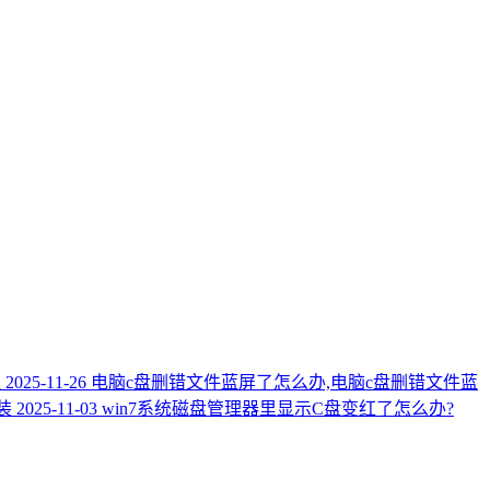
程
2025-11-26
电脑c盘删错文件蓝屏了怎么办,电脑c盘删错文件蓝
装
2025-11-03
win7系统磁盘管理器里显示C盘变红了怎么办?